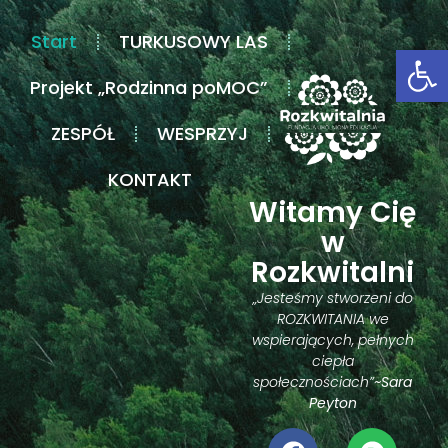
Start
TURKUSOWY LAS
Ot
Projekt „Rodzinna poMOC”
ZESPÓŁ
WESPRZYJ
KONTAKT
Witamy Cię
w
Rozkwitalni
„Jesteśmy stworzeni do
ROZKWITANIA we
wspierających, pełnych
ciepła
społecznościach”
~Sara
Peyton