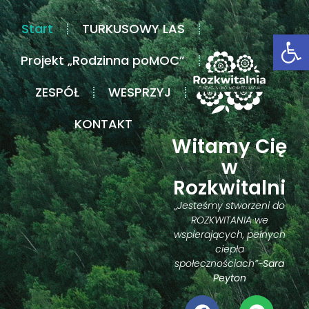
Start
TURKUSOWY LAS
Ot
Projekt „Rodzinna poMOC”
ZESPÓŁ
WESPRZYJ
KONTAKT
Witamy Cię
w
Rozkwitalni
„Jesteśmy stworzeni do
ROZKWITANIA we
wspierających, pełnych
ciepła
społecznościach”
~Sara
Peyton